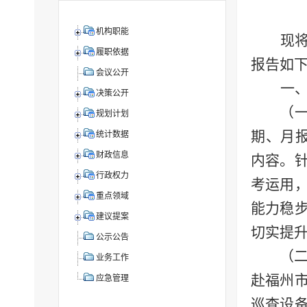
机构职能
现
履职依据
报告如
会议公开
一
决策公开
（
规划计划
期、月
统计数据
财政信息
内容。
行政权力
考运用
重点领域
能力稳
建议提案
切实提
公示公告
（
业务工作
赴福州
应急管理
巡查设