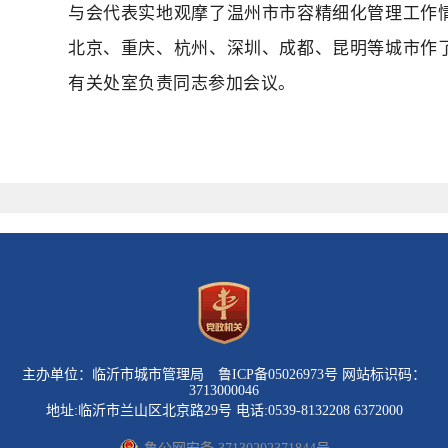
与会代表实地观摩了温州
市市容精细化管理工作
北京、重庆、杭州、深圳、成都、昆明
等城市
作
有关处室负责同志参加会议。
主办单位：临沂市城市管理局 鲁ICP备05026973号 网站标识码：
3713000046
地址:临沂市兰山区北京路29号 电话:0539-8132208 6372000