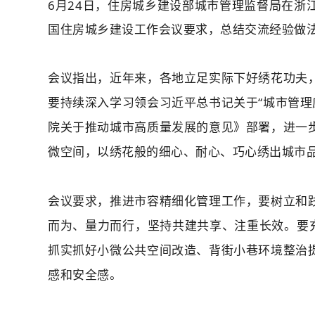
6月24日，住房城乡建设部城市管理监督局在
国
住房城乡建设工作会议要求，
总结交流经验做
会议指出，
近年来，
各地
立足实际下好绣花功夫
要持续深入学习领会
习近平总书记关于
“
城市管理
院关于推动城市高质量发展的意见》
部署
，
进一
微空间
，以绣花般的细心、耐心、巧心绣出城市
会议要求，推进
市容精细化管理
工作，
要树立和
而为、量力而行，
坚持
共建共享、注重长效。要
抓实抓好
小微公共空间改造、背街小巷
环境
整治
感和安全感
。